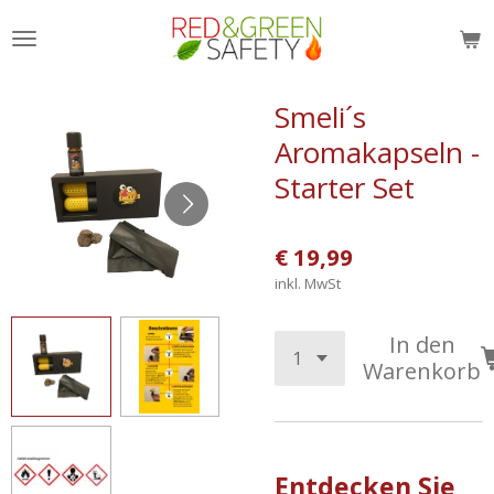
Zum
Hauptinhalt
springen
Smeli´s
Aromakapseln -
Starter Set
€ 19,99
inkl. MwSt
In den
Warenkorb
Entdecken Sie