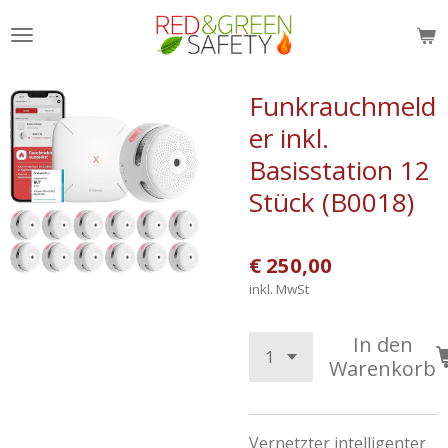
Zum
Hauptinhalt
springen
Funkrauchmeld
er inkl.
Basisstation 12
Stück (B0018)
€ 250,00
inkl. MwSt
In den
Warenkorb
Vernetzter intelligenter